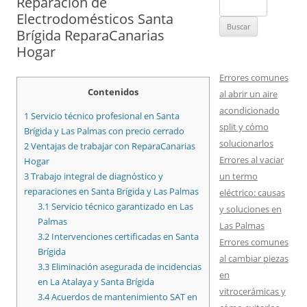
Reparación de
Buscar:
Electrodomésticos Santa
Brígida ReparaCanarias
Hogar
Errores comunes
Contenidos
al abrir un aire
acondicionado
1
Servicio técnico profesional en Santa
split y cómo
Brígida y Las Palmas con precio cerrado
solucionarlos
2
Ventajas de trabajar con ReparaCanarias
Errores al vaciar
Hogar
un termo
3
Trabajo integral de diagnóstico y
reparaciones en Santa Brígida y Las Palmas
eléctrico: causas
3.1
Servicio técnico garantizado en Las
y soluciones en
Palmas
Las Palmas
3.2
Intervenciones certificadas en Santa
Errores comunes
Brígida
al cambiar piezas
3.3
Eliminación asegurada de incidencias
en
en La Atalaya y Santa Brígida
vitrocerámicas y
3.4
Acuerdos de mantenimiento SAT en