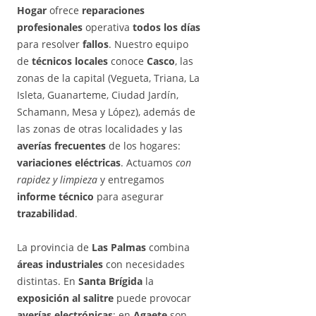
Hogar
ofrece
reparaciones
profesionales
operativa
todos los días
para resolver
fallos
. Nuestro equipo
de
técnicos locales
conoce
Casco
, las
zonas de la capital (Vegueta, Triana, La
Isleta, Guanarteme, Ciudad Jardín,
Schamann, Mesa y López), además de
las zonas de otras localidades y las
averías frecuentes
de los hogares:
variaciones eléctricas
. Actuamos
con
rapidez y limpieza
y entregamos
informe técnico
para asegurar
trazabilidad
.
La provincia de
Las Palmas
combina
áreas industriales
con necesidades
distintas. En
Santa Brígida
la
exposición al salitre
puede provocar
averías electrónicas
; en
Agaete
son