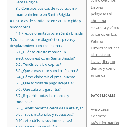
cómo evitarlos
Santa Brígida
Errores
3.5
Consejos básicos de reparación y
peligrosos al
mantenimiento en Santa Brígida
abrir una
4
Historias de confianza en Santa Brígida y
alrededores
secadora y cómo
4.1
Precios orientativos en Santa Brígida
evitarlos en Las
5
Consultas sobre diagnóstico, piezas y
Palmas
desplazamiento en Las Palmas
Errores comunes
5.1
¿Cuánto cuesta reparar un
al limpiar un
electrodoméstico en Santa Brígida?
lavavajillas por
5.2
¿Tenéis servicio exprés?
dentro y cómo
5.3
¿Qué zonas cubrís en Las Palmas?
evitarlos
5.4
¿Cómo elaboráis el presupuesto?
5.5
¿Qué formas de pago aceptáis?
5.6
¿Qué cubre la garantía?
5.7
¿Reparáis todas las marcas y
DATOS LEGALES
modelos?
5.8
¿Tenéis técnicos cerca de La Atalaya?
Aviso Legal
5.9
¿Traéis materiales y repuestos?
Contacto
5.10
¿Atendéis avisos inmediatos?
Más información
5.11
¿Se repara en el día?