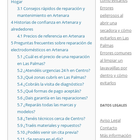
cómo evitarlos
Hogar
Errores
3.1
Consejos rápidos de reparación y
peligrosos al
mantenimiento en Artenara
4
Historias de confianza en Artenara y
abrir una
alrededores
secadora y cómo
4.1
Precios de referencia en Artenara
evitarlos en Las
5
Preguntas frecuentes sobre reparación de
Palmas
electrodomésticos en Artenara
Errores comunes
5.1
¿Cuál es el precio de una reparación
al limpiar un
en Las Palmas?
lavavajillas por
5.2
¿Atendéis urgencias 24 h en Centro?
dentro y cómo
5.3
¿Qué zonas cubrís en Las Palmas?
evitarlos
5.4
¿Cobráis la visita de diagnóstico?
5.5
¿Qué formas de pago aceptáis?
5.6
¿Dais garantía en las reparaciones?
5.7
¿Reparáis todas las marcas y
DATOS LEGALES
modelos?
5.8
¿Tenéis técnicos cerca de Centro?
Aviso Legal
5.9
¿Traéis materiales y repuestos?
Contacto
5.10
¿Podéis venir sin cita previa?
Más información
5.11
¿Se repara en el día?