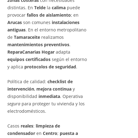
zonas costeras
con necesidades
distintas. En
Telde
la
calima
puede
provocar
fallos de aislamiento
; en
Arucas
son comunes
instalaciones
antiguas
. En el entorno metropolitano
de
Tamaraceite
realizamos
mantenimientos preventivos
.
ReparaCanarias Hogar
adapta
equipos certificados
según el entorno
y aplica
protocolos de seguridad
.
Política de calidad:
checklist de
intervención
,
mejora continua
y
disponibilidad
inmediata
. Operativa
segura
para proteger tu vivienda y los
electrodomésticos.
Casos
reales
:
limpieza de
condensador
en
Centro
;
puesta a