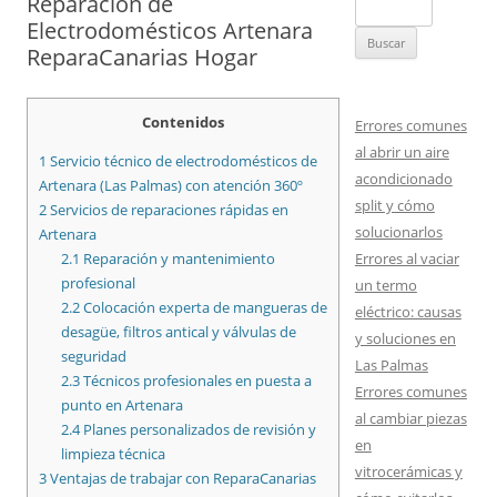
Reparación de
Buscar:
Electrodomésticos Artenara
ReparaCanarias Hogar
Contenidos
Errores comunes
al abrir un aire
1
Servicio técnico de electrodomésticos de
acondicionado
Artenara (Las Palmas) con atención 360º
split y cómo
2
Servicios de reparaciones rápidas en
solucionarlos
Artenara
Errores al vaciar
2.1
Reparación y mantenimiento
profesional
un termo
2.2
Colocación experta de mangueras de
eléctrico: causas
desagüe, filtros antical y válvulas de
y soluciones en
seguridad
Las Palmas
2.3
Técnicos profesionales en puesta a
Errores comunes
punto en Artenara
al cambiar piezas
2.4
Planes personalizados de revisión y
en
limpieza técnica
vitrocerámicas y
3
Ventajas de trabajar con ReparaCanarias