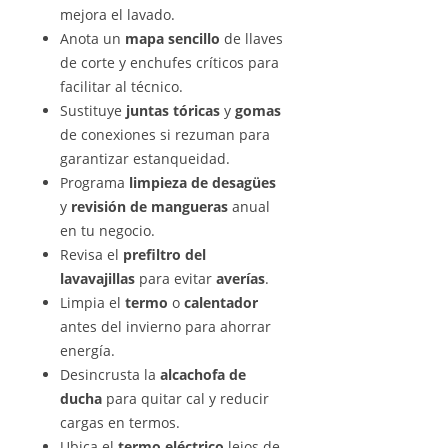
mejora el lavado.
Anota un
mapa sencillo
de llaves
de corte y enchufes críticos para
facilitar al técnico.
Sustituye
juntas tóricas
y
gomas
de conexiones si rezuman para
garantizar estanqueidad.
Programa
limpieza de desagües
y
revisión de mangueras
anual
en tu negocio.
Revisa el
prefiltro del
lavavajillas
para evitar
averías
.
Limpia el
termo
o
calentador
antes del invierno para ahorrar
energía.
Desincrusta la
alcachofa de
ducha
para quitar cal y reducir
cargas en termos.
Ubica el
termo eléctrico
lejos de