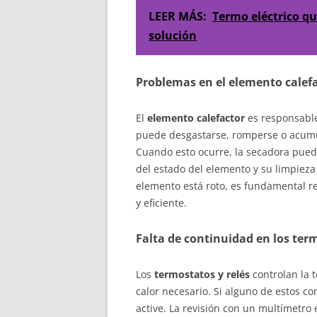
LEER MÁS:
Termo eléctrico qu
solución
Problemas en el elemento calef
El
elemento calefactor
es responsable
puede desgastarse, romperse o acumu
Cuando esto ocurre, la secadora puede
del estado del elemento y su limpieza
elemento está roto, es fundamental r
y eficiente.
Falta de continuidad en los ter
Los
termostatos y relés
controlan la 
calor necesario. Si alguno de estos c
active. La revisión con un multímetro