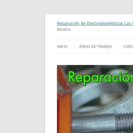
Saltar
al
Reparación de Electrodomésticos Las
contenido
Baratos
INICIO
ÁREAS DE TRABAJO
CON