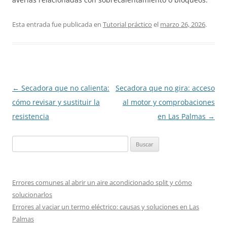
Esta entrada fue publicada en
Tutorial práctico
el
marzo 26, 2026
.
Navegación
←
Secadora que no calienta:
Secadora que no gira: acceso
de
cómo revisar y sustituir la
al motor y comprobaciones
entradas
resistencia
en Las Palmas
→
Buscar:
Errores comunes al abrir un aire acondicionado split y cómo
solucionarlos
Errores al vaciar un termo eléctrico: causas y soluciones en Las
Palmas